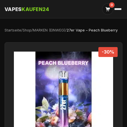
0
VAPES
KAUFEN24
Startseite
/
Shop
/
MARKEN (EINWEG)
/
27er Vape – Peach Blueberry
-30%