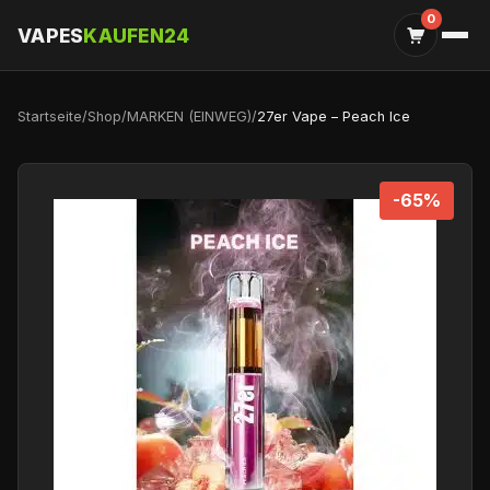
0
VAPES
KAUFEN24
Startseite
/
Shop
/
MARKEN (EINWEG)
/
27er Vape – Peach Ice
-65%