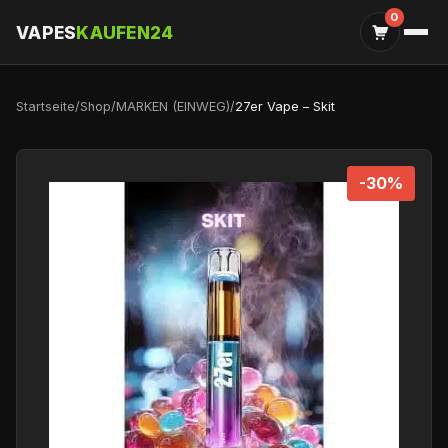
0
VAPES
KAUFEN24
Startseite
/
Shop
/
MARKEN (EINWEG)
/
27er Vape – Skit
-30%