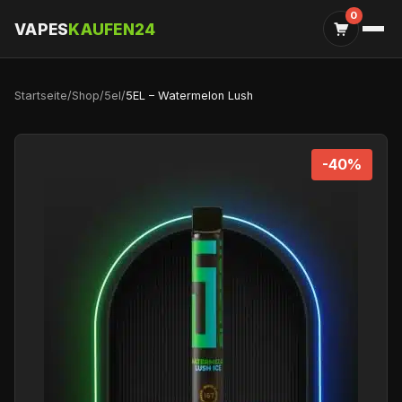
0
VAPES
KAUFEN24
Startseite
/
Shop
/
5el
/
5EL – Watermelon Lush
-40%