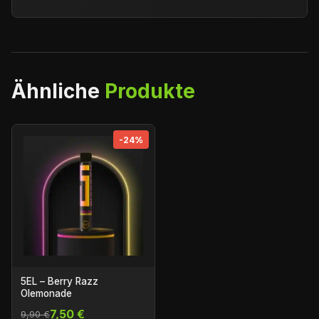
Ähnliche
Produkte
-24%
5EL – Berry Razz
Olemonade
7,50 €
9,90 €