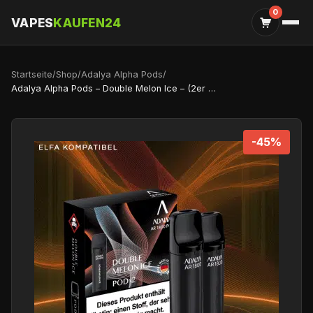
0
VAPES
KAUFEN24
Startseite
/
Shop
/
Adalya Alpha Pods
/
Adalya Alpha Pods – Double Melon Ice – (2er Pack)
-45%