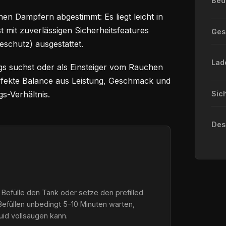
Bed
en Dampfern abgestimmt: Es liegt leicht in
st mit zuverlässigen Sicherheitsfeatures
Ge
eschutz) ausgestattet.
Lad
gs suchst oder als Einsteiger vom Rauchen
perfekte Balance aus Leistung, Geschmack und
s-Verhältnis.
Sic
Des
 Befülle den Tank oder setze den prefilled
Befüllen unbedingt 5–10 Minuten warten,
quid vollsaugen kann.