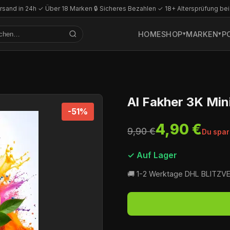
rsand in 24h
·
✓ Über 18 Marken
·
🔒 Sicheres Bezahlen
·
✓ 18+ Altersprüfung bei
HOME
SHOP
MARKEN
P
Al Fakher 3K Min
-51%
4,90 €
9,90 €
Du spar
✓ Auf Lager
🚚 1-2 Werktage DHL BLITZ