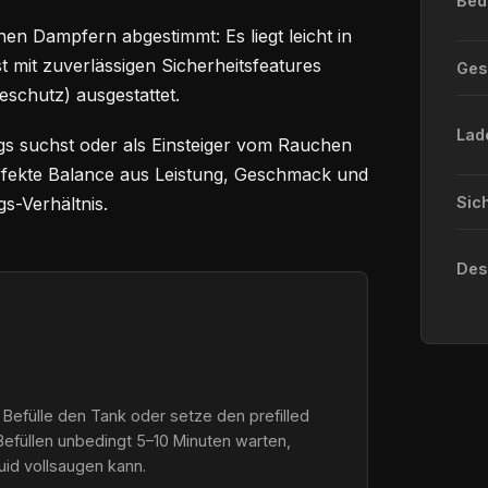
Bed
en Dampfern abgestimmt: Es liegt leicht in
st mit zuverlässigen Sicherheitsfeatures
Ge
eschutz) ausgestattet.
Lad
gs suchst oder als Einsteiger vom Rauchen
perfekte Balance aus Leistung, Geschmack und
s-Verhältnis.
Sic
Des
 Befülle den Tank oder setze den prefilled
Befüllen unbedingt 5–10 Minuten warten,
quid vollsaugen kann.