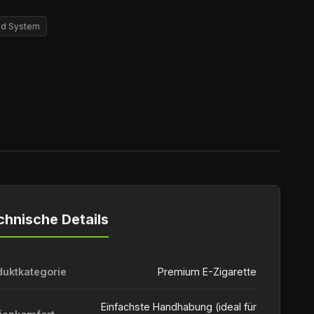
Pod System
chnische Details
duktkategorie
Premium E-Zigarette
Einfachste Handhabung (ideal für