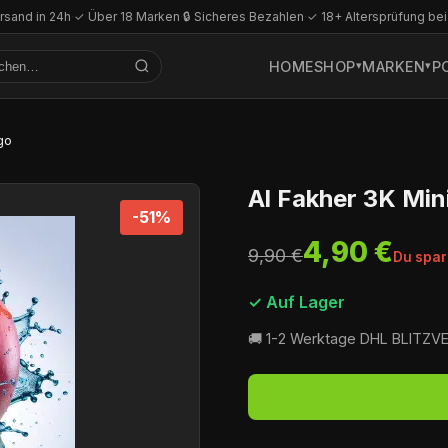
rsand in 24h
·
✓ Über 18 Marken
·
🔒 Sicheres Bezahlen
·
✓ 18+ Altersprüfung bei
HOME
SHOP
MARKEN
P
go
Al Fakher 3K Min
-51%
4,90 €
9,90 €
Du spar
✓ Auf Lager
🚚 1-2 Werktage DHL BLITZ