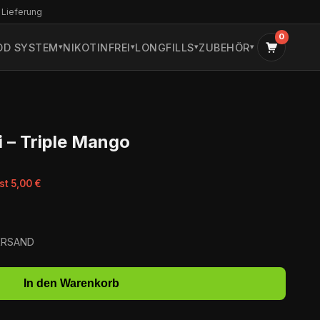
 Lieferung
0
OD SYSTEM
NIKOTINFREI
LONGFILLS
ZUBEHÖR
i – Triple Mango
st 5,00 €
VERSAND
In den Warenkorb