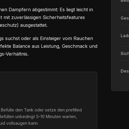
Bed
en Dampfern abgestimmt: Es liegt leicht in
st mit zuverlässigen Sicherheitsfeatures
Ge
eschutz) ausgestattet.
Lad
gs suchst oder als Einsteiger vom Rauchen
perfekte Balance aus Leistung, Geschmack und
s-Verhältnis.
Sic
Des
 Befülle den Tank oder setze den prefilled
Befüllen unbedingt 5–10 Minuten warten,
quid vollsaugen kann.