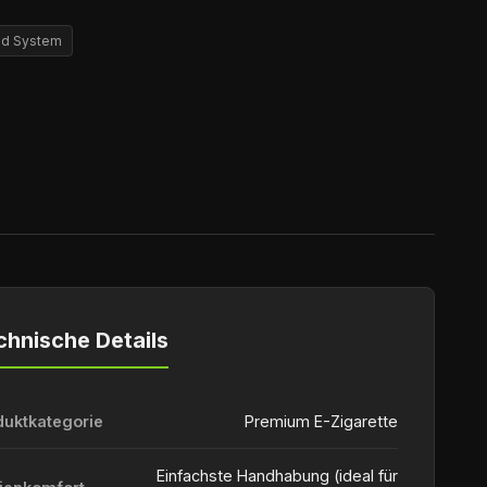
Pod System
chnische Details
duktkategorie
Premium E-Zigarette
Einfachste Handhabung (ideal für