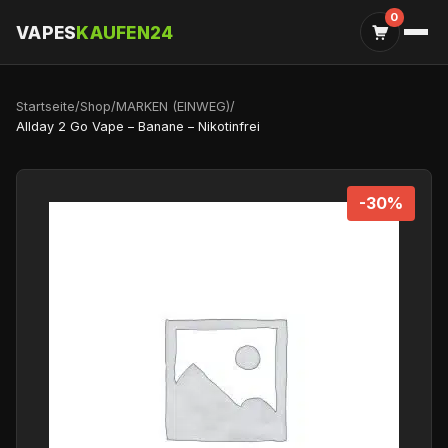
0
VAPES
KAUFEN24
Startseite
/
Shop
/
MARKEN (EINWEG)
/
Allday 2 Go Vape – Banane – Nikotinfrei
-30%