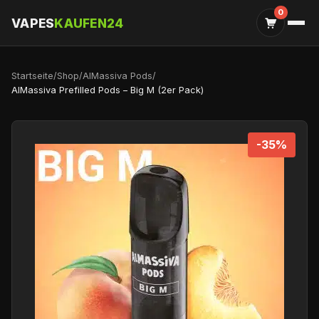
0
VAPES
KAUFEN24
Startseite
/
Shop
/
AlMassiva Pods
/
AlMassiva Prefilled Pods – Big M (2er Pack)
-35%