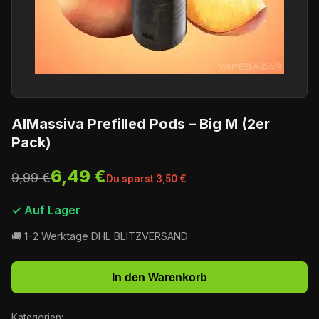
AlMassiva Prefilled Pods – Big M (2er
Pack)
6,49 €
9,99 €
Du sparst 3,50 €
✓ Auf Lager
🚚 1-2 Werktage DHL BLITZVERSAND
In den Warenkorb
Kategorien: