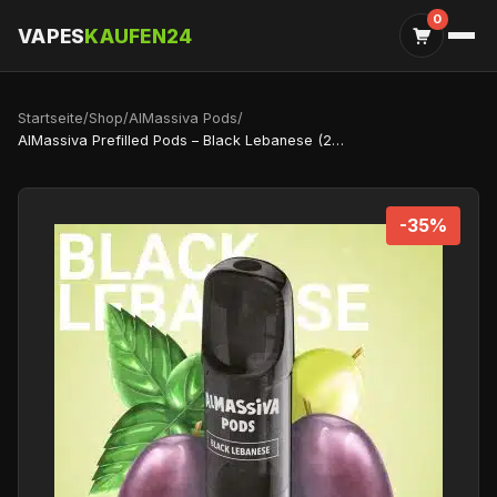
0
VAPES
KAUFEN24
Startseite
/
Shop
/
AlMassiva Pods
/
AlMassiva Prefilled Pods – Black Lebanese (2er Pack)
-35%