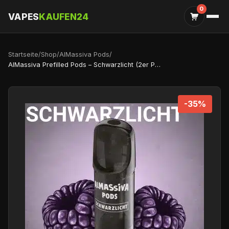
0
VAPES
KAUFEN24
Startseite
/
Shop
/
AlMassiva Pods
/
AlMassiva Prefilled Pods – Schwarzlicht (2er Pack)
-35%