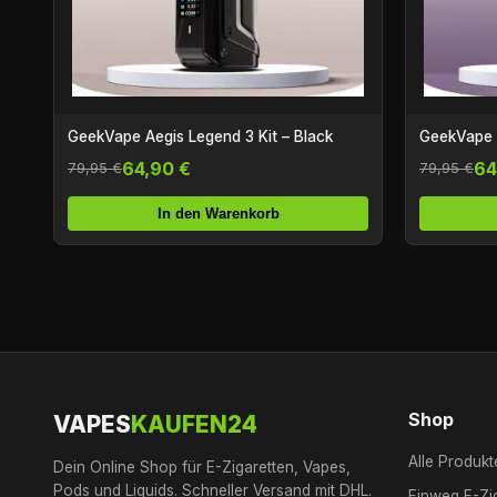
GeekVape Aegis Legend 3 Kit – Black
GeekVape A
64,90 €
64
79,95 €
79,95 €
In den Warenkorb
Shop
VAPES
KAUFEN24
Alle Produkt
Dein Online Shop für E-Zigaretten, Vapes,
Pods und Liquids. Schneller Versand mit DHL.
Einweg E-Zi