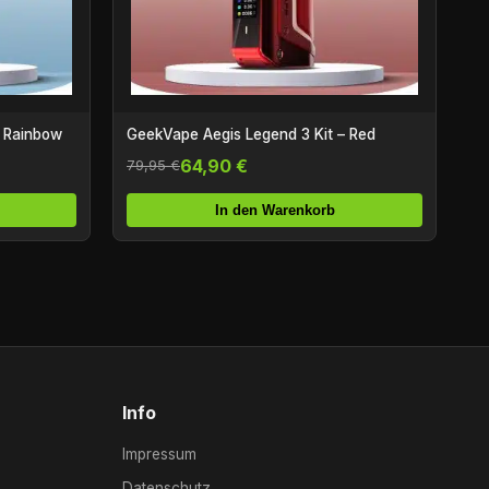
– Rainbow
GeekVape Aegis Legend 3 Kit – Red
64,90 €
79,95 €
In den Warenkorb
Info
Impressum
Datenschutz