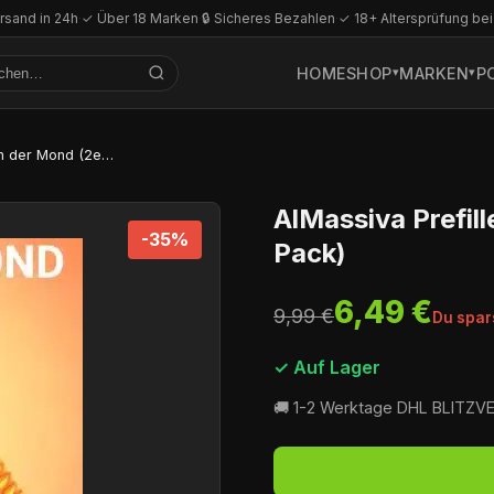
rsand in 24h
·
✓ Über 18 Marken
·
🔒 Sicheres Bezahlen
·
✓ 18+ Altersprüfung bei
HOME
SHOP
MARKEN
P
AlMassiva Prefilled Pods – Wenn der Mond (2er Pack)
AlMassiva Prefil
-35%
Pack)
6,49 €
9,99 €
Du spar
✓ Auf Lager
🚚 1-2 Werktage DHL BLITZ