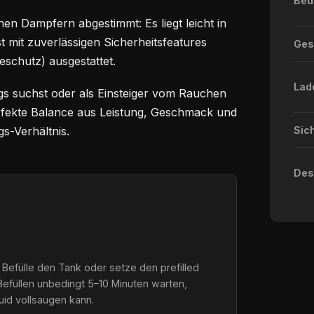
Bed
en Dampfern abgestimmt: Es liegt leicht in
st mit zuverlässigen Sicherheitsfeatures
Ge
eschutz) ausgestattet.
Lad
gs suchst oder als Einsteiger vom Rauchen
perfekte Balance aus Leistung, Geschmack und
s-Verhältnis.
Sic
Des
 Befülle den Tank oder setze den prefilled
Befüllen unbedingt 5–10 Minuten warten,
quid vollsaugen kann.