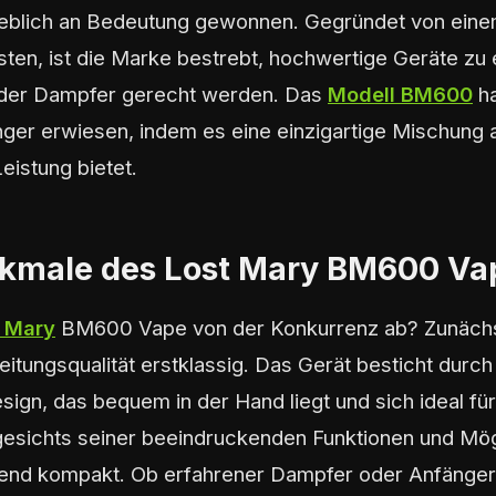
eblich an Bedeutung gewonnen. Gegründet von ein
en, ist die Marke bestrebt, hochwertige Geräte zu 
 der Dampfer gerecht werden. Das
Modell BM600
ha
er erwiesen, indem es eine einzigartige Mischung au
Leistung bietet.
kmale des Lost Mary BM600 Va
t Mary
BM600 Vape von der Konkurrenz ab? Zunächst
itungsqualität erstklassig. Das Gerät besticht durch
gn, das bequem in der Hand liegt und sich ideal fü
gesichts seiner beeindruckenden Funktionen und Mögl
nd kompakt. Ob erfahrener Dampfer oder Anfänger,