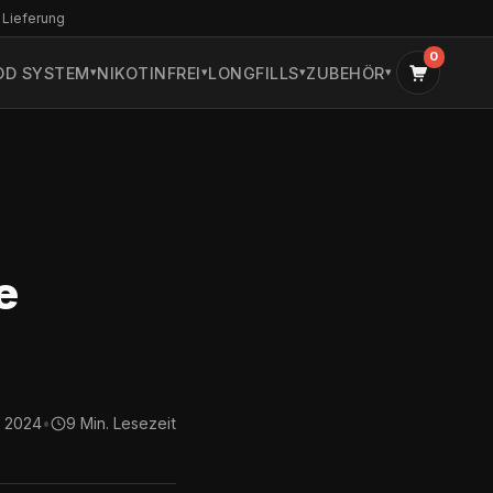
 Lieferung
0
OD SYSTEM
NIKOTINFREI
LONGFILLS
ZUBEHÖR
e
t 2024
•
9 Min. Lesezeit