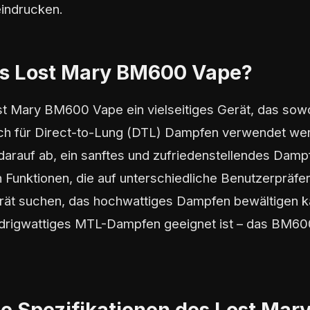
eindrucken.
as Lost Mary BM600 Vape?
st Mary BM600 Vape ein vielseitiges Gerät, das sow
ch für Direct-to-Lung (DTL) Dampfen verwendet wer
t darauf ab, ein sanftes und zufriedenstellendes Damp
n Funktionen, die auf unterschiedliche Benutzerpräf
erät suchen, das hochwattiges Dampfen bewältigen k
edrigwattiges MTL-Dampfen geeignet ist – das BM600
e Spezifikationen des Lost Ma