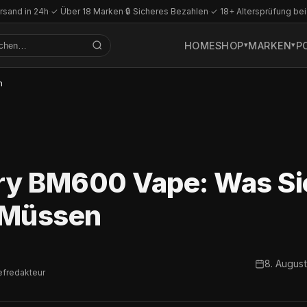
rsand in 24h
·
✓ Über 18 Marken
·
🔒 Sicheres Bezahlen
·
✓ 18+ Altersprüfung bei
HOME
SHOP
MARKEN
P
n
ry BM600 Vape: Was Si
 Müssen
8. Augus
efredakteur