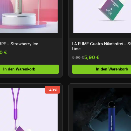
PE – Strawberry Ice
LA FUME Cuatro Nikotinfrei – S
Lime
0 €
5,90 €
9,90 €
In den Warenkorb
In den Warenkorb
-40%