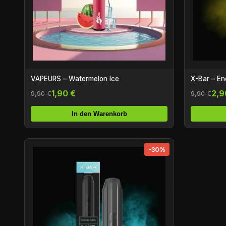
VAPEURS – Watermelon Ice
X-Bar – En
1,90 €
2,9
9,90 €
9,90 €
In den Warenkorb
-30%