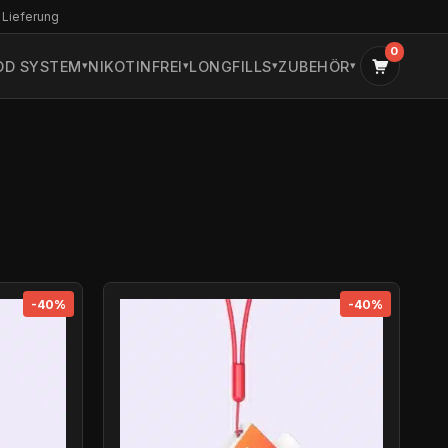
 Lieferung
0
OD SYSTEM
NIKOTINFREI
LONGFILLS
ZUBEHÖR
-40%
-40%