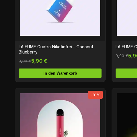
LA FUME Cuatro Nikotinfrei – Coconut
LA FUME Cu
Blueberry
5,9
9,90 €
5,90 €
9,90 €
In den Warenkorb
-81%