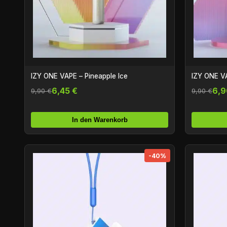
IZY ONE VAPE – Pineapple Ice
IZY ONE VA
6,45 €
6,9
9,90 €
9,90 €
In den Warenkorb
-40%