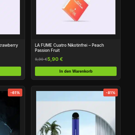
trawberry
LA FUME Cuatro Nikotinfrei – Peach
Passion Fruit
5,90 €
9,90 €
In den Warenkorb
-61%
-81%