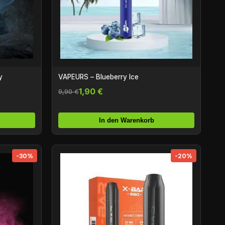
y
VAPEURS – Blueberry Ice
1,90 €
9,90 €
In den Warenkorb
-30%
-20%