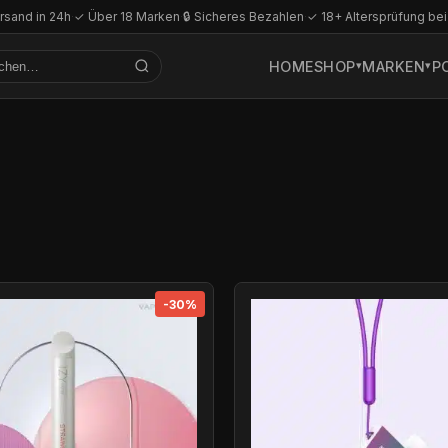
rsand in 24h
·
✓ Über 18 Marken
·
🔒 Sicheres Bezahlen
·
✓ 18+ Altersprüfung bei
HOME
SHOP
MARKEN
P
-30%