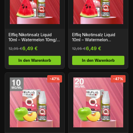
Elfliq Nikotinsalz Liquid
Elfliq Nikotinsalz Liquid
10ml – Watermelon 10mg/ml
10ml – Watermelon
Nikotin
20mg/ml Nikotin
6,49 €
6,49 €
12,95 €
12,95 €
In den Warenkorb
In den Warenkorb
-47%
-47%