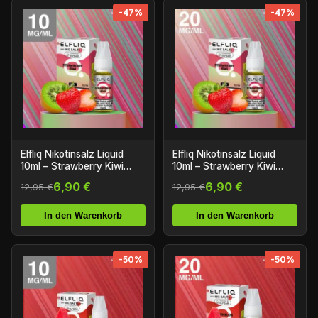
-47%
-47%
Elfliq Nikotinsalz Liquid
Elfliq Nikotinsalz Liquid
10ml – Strawberry Kiwi
10ml – Strawberry Kiwi
10mg/ml Nikotin
20mg/ml Nikotin
6,90 €
6,90 €
12,95 €
12,95 €
In den Warenkorb
In den Warenkorb
-50%
-50%