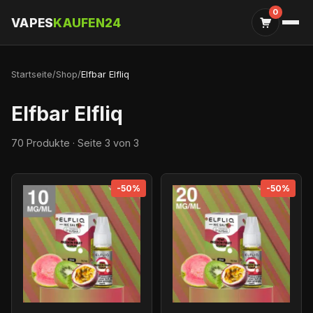
0
VAPES
KAUFEN24
Startseite
/
Shop
/
Elfbar Elfliq
Elfbar Elfliq
70 Produkte · Seite 3 von 3
-50%
-50%