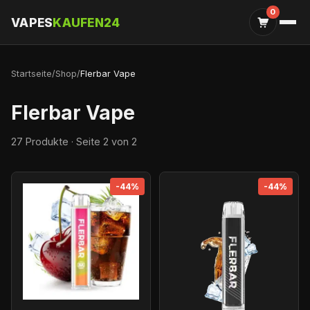
0
VAPES
KAUFEN24
Startseite
/
Shop
/
Flerbar Vape
Flerbar Vape
27 Produkte · Seite 2 von 2
-44%
-44%