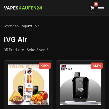
0
VAPES
KAUFEN24
Startseite
/
Shop
/
IVG Air
IVG Air
35 Produkte · Seite 2 von 2
-30%
-22%