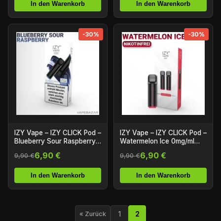
In den Warenkorb
In den Warenkorb
-30%
-30%
IZY Vape – IZY CLICK Pod –
IZY Vape – IZY CLICK Pod –
Blueberry Sour Raspberry
Watermelon Ice 0mg/ml
20mg/ml Nikotin
Nikotin – Nikotinfrei
6,90 €
6,90 €
9,90 €
9,90 €
In den Warenkorb
In den Warenkorb
1
2
« Zurück