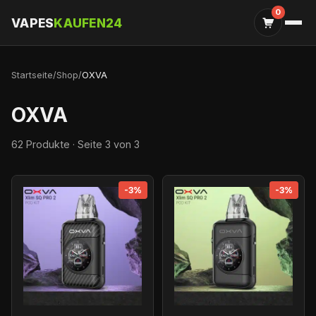
0
VAPES
KAUFEN24
Startseite
/
Shop
/
OXVA
OXVA
62 Produkte · Seite 3 von 3
-3%
-3%