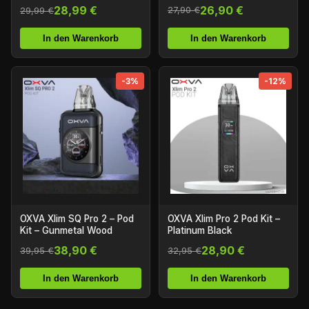
26,90 €
28,99 €
27,90 €
29,99 €
In den Warenkorb
In den Warenkorb
-3%
-12%
OXVA Xlim SQ Pro 2 – Pod
OXVA Xlim Pro 2 Pod Kit –
Kit – Gunmetal Wood
Platinum Black
38,90 €
28,90 €
39,95 €
32,95 €
In den Warenkorb
In den Warenkorb