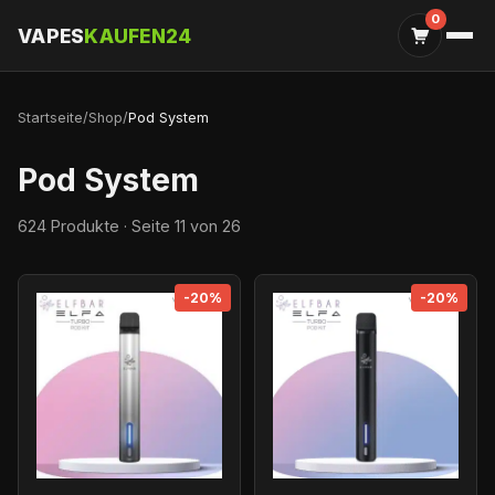
0
VAPES
KAUFEN24
Startseite
/
Shop
/
Pod System
Pod System
624 Produkte · Seite 11 von 26
-20%
-20%