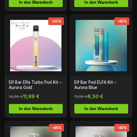
In den Warenkorb
In den Warenkorb
-20%
-45%
Elf Bar Elfa Turbo Pod Kit –
Elf Bar Pod ELFA Kit –
Aurora Gold
Aurora Blue
11,99 €
6,50 €
14,95 €
11,90 €
In den Warenkorb
In den Warenkorb
-45%
-45%