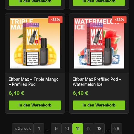
In den Warenkorb
In den Warenkorb
-33%
-33%
Elfbar Max – Triple Mango
Elfbar Max Prefilled Pod –
– Prefilled Pod
Watermelon Ice
6,49 €
6,49 €
In den Warenkorb
In den Warenkorb
…
…
1
9
10
11
12
13
26
« Zurück