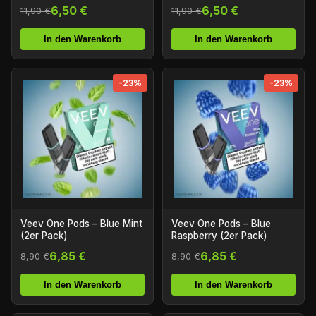
6,50 €
6,50 €
11,90 €
11,90 €
In den Warenkorb
In den Warenkorb
-23%
-23%
Veev One Pods – Blue Mint
Veev One Pods – Blue
(2er Pack)
Raspberry (2er Pack)
6,85 €
6,85 €
8,90 €
8,90 €
In den Warenkorb
In den Warenkorb