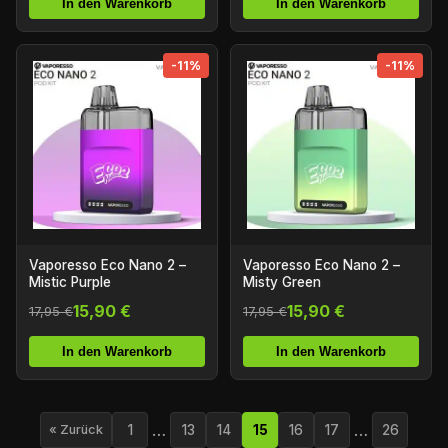
In den Warenkorb
In den Warenkorb
-11%
-11%
Vaporesso Eco Nano 2 –
Vaporesso Eco Nano 2 –
Mistic Purple
Misty Green
15,90 €
15,90 €
17,95 €
17,95 €
In den Warenkorb
In den Warenkorb
…
…
1
13
14
15
16
17
26
« Zurück