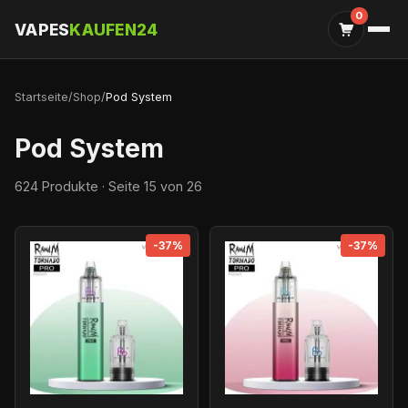
0
VAPES
KAUFEN24
Startseite
/
Shop
/
Pod System
Pod System
624 Produkte · Seite 15 von 26
-37%
-37%