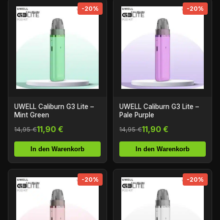
-20%
-20%
UWELL Caliburn G3 Lite –
UWELL Caliburn G3 Lite –
Mint Green
Pale Purple
11,90 €
11,90 €
14,95 €
14,95 €
In den Warenkorb
In den Warenkorb
-20%
-20%