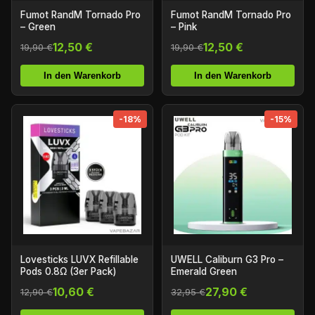
Fumot RandM Tornado Pro
Fumot RandM Tornado Pro
– Green
– Pink
12,50 €
12,50 €
19,90 €
19,90 €
In den Warenkorb
In den Warenkorb
-18%
-15%
Lovesticks LUVX Refillable
UWELL Caliburn G3 Pro –
Pods 0.8Ω (3er Pack)
Emerald Green
10,60 €
27,90 €
12,90 €
32,95 €