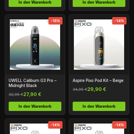
In den Warenkorb
In den Warenkorb
-15%
-14%
UWELL Caliburn G3 Pro –
Aspire Pixo Pod Kit – Beige
Midnight Black
29,90 €
34,95 €
27,90 €
32,95 €
In den Warenkorb
In den Warenkorb
-14%
-14%