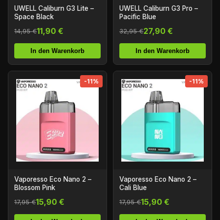
UWELL Caliburn G3 Lite –
UWELL Caliburn G3 Pro –
Space Black
Pacific Blue
11,90 €
27,90 €
14,95 €
32,95 €
In den Warenkorb
In den Warenkorb
-11%
-11%
Vaporesso Eco Nano 2 –
Vaporesso Eco Nano 2 –
Blossom Pink
Cali Blue
15,90 €
15,90 €
17,95 €
17,95 €