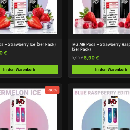
ds – Strawberry Ice (2er Pack)
IVG AIR Pods – Strawberry Rasp
(2er Pack)
0 €
6,90 €
9,90 €
In den Warenkorb
In den Warenkorb
-30%