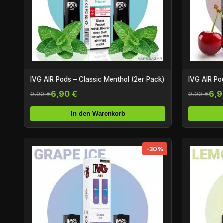
IVG AIR Pods – Classic Menthol (2er Pack)
IVG AIR Po
6,90 €
6,9
9,90 €
9,90 €
In den Warenkorb
-30%