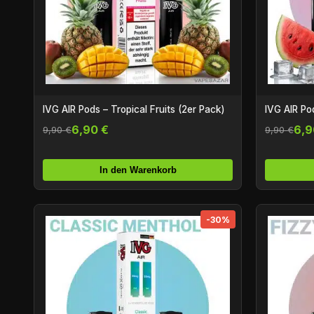
IVG AIR Pods – Tropical Fruits (2er Pack)
IVG AIR Po
6,90 €
6,9
9,90 €
9,90 €
In den Warenkorb
-30%