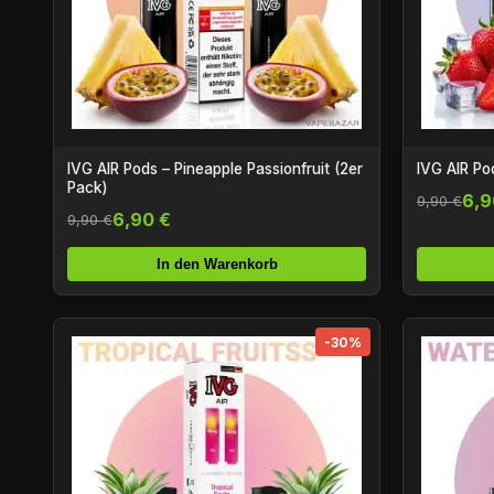
IVG AIR Pods – Pineapple Passionfruit (2er
IVG AIR Po
Pack)
6,9
9,90 €
6,90 €
9,90 €
In den Warenkorb
-30%