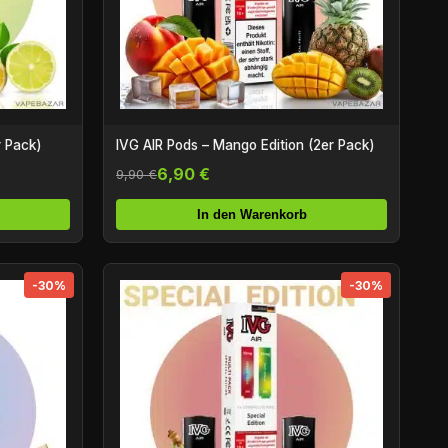
r Pack)
IVG AIR Pods – Mango Edition (2er Pack)
6,90 €
9,90 €
In den Warenkorb
-30%
-30%