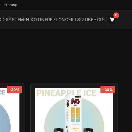
 Lieferung
0
OD SYSTEM
NIKOTINFREI
LONGFILLS
ZUBEHÖR
-30%
-30%