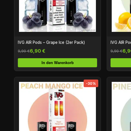
IVG AIR Pods – Grape Ice (2er Pack)
IVG AIR Po
6,90 €
6,9
9,90 €
9,90 €
In den Warenkorb
-30%