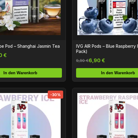
e Pod – Shanghai Jasmin Tea
IVG AIR Pods – Blue Raspberry 
Pack)
0 €
6,90 €
9,90 €
In den Warenkorb
In den Warenkorb
-30%