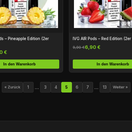
ds – Pineapple Edition (2er
IVG AIR Pods – Red Edition (2er
6,90 €
9,90 €
0 €
In den Warenkorb
In den Warenkorb
…
…
1
3
4
5
6
7
13
« Zurück
Weiter »