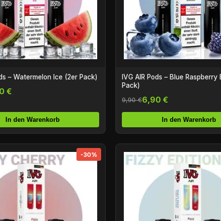
ds – Watermelon Ice (2er Pack)
IVG AIR Pods – Blue Raspberry E
Pack)
0 €
6,90 €
9,90 €
In den Warenkorb
In den Warenkorb
-30%