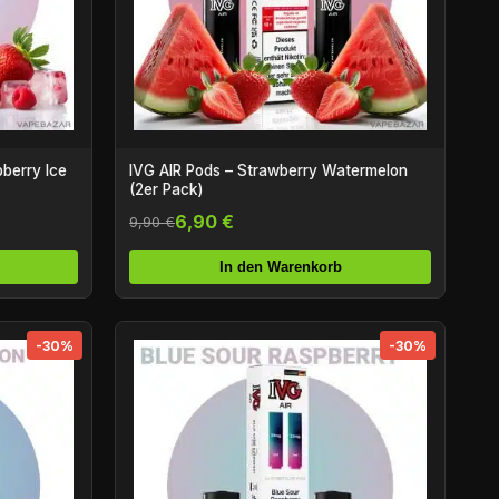
berry Ice
IVG AIR Pods – Strawberry Watermelon
(2er Pack)
6,90 €
9,90 €
In den Warenkorb
-30%
-30%