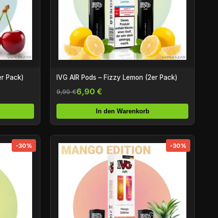
er Pack)
IVG AIR Pods – Fizzy Lemon (2er Pack)
6,90 €
9,90 €
In den Warenkorb
-30%
-30%