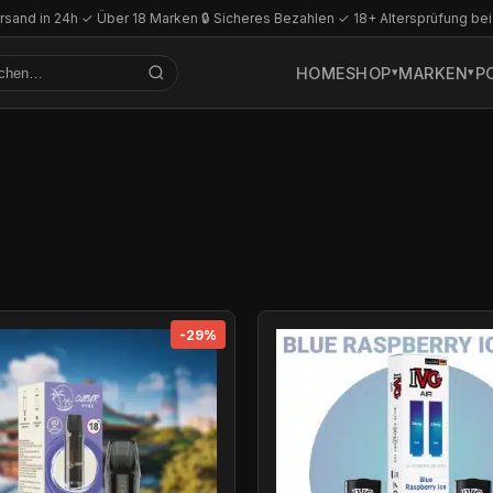
rsand in 24h
·
✓ Über 18 Marken
·
🔒 Sicheres Bezahlen
·
✓ 18+ Altersprüfung bei
HOME
SHOP
MARKEN
P
-29%