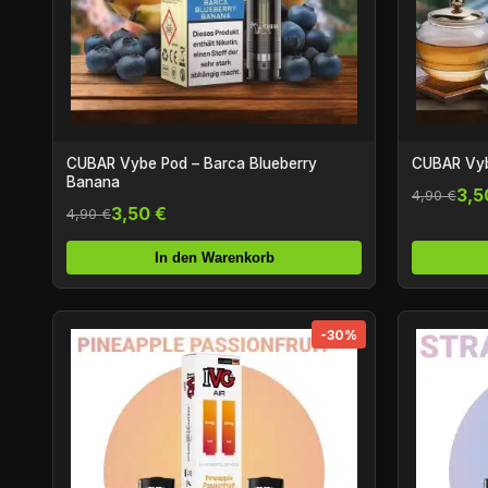
CUBAR Vybe Pod – Barca Blueberry
CUBAR Vyb
Banana
3,5
4,90 €
3,50 €
4,90 €
In den Warenkorb
-30%