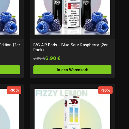
dition (2er
IVG AIR Pods – Blue Sour Raspberry (2er
Pack)
6,90 €
9,90 €
In den Warenkorb
-30%
-30%