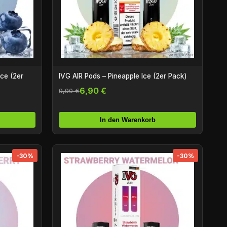
Ice (2er
IVG AIR Pods – Pineapple Ice (2er Pack)
6,90 €
9,90 €
In den Warenkorb
-30%
-30%