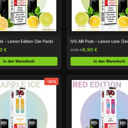
ds – Lemon Edition (2er Pack)
IVG AIR Pods – Lemon Lime (2e
0 €
6,90 €
9,90 €
In den Warenkorb
In den Warenkorb
-30%