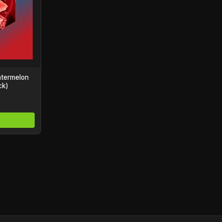
atermelon
ck)