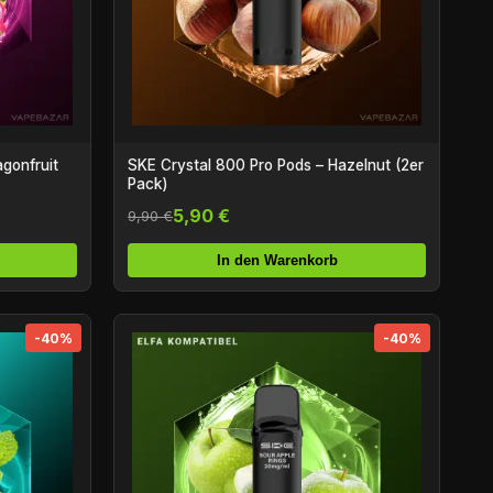
gonfruit
SKE Crystal 800 Pro Pods – Hazelnut (2er
Pack)
5,90 €
9,90 €
In den Warenkorb
-40%
-40%