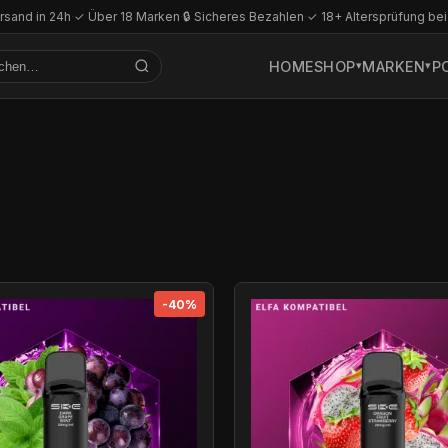
rsand in 24h
·
✓ Über 18 Marken
·
🔒 Sicheres Bezahlen
·
✓ 18+ Altersprüfung bei
HOME
SHOP
MARKEN
P
-40%