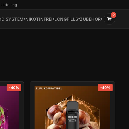
 Lieferung
0
OD SYSTEM
NIKOTINFREI
LONGFILLS
ZUBEHÖR
-40%
-40%