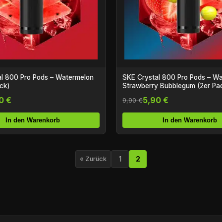
l 800 Pro Pods – Watermelon
SKE Crystal 800 Pro Pods – W
ack)
Strawberry Bubblegum (2er Pa
0 €
5,90 €
9,90 €
In den Warenkorb
In den Warenkorb
1
2
« Zurück