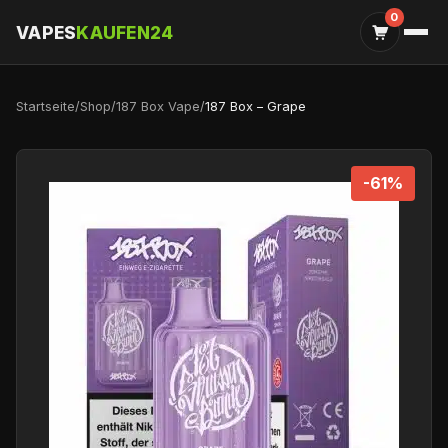
0
VAPES
KAUFEN24
Startseite
/
Shop
/
187 Box Vape
/
187 Box – Grape
-61%