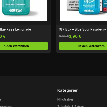
 Blue Razz Lemonade
187 Box – Blue Sour Raspberry
0 €
3,90 €
9,90 €
In den Warenkorb
In den Warenkorb
Kategorien
e
Nikotinfrei
garetten
Zubehör & Extras