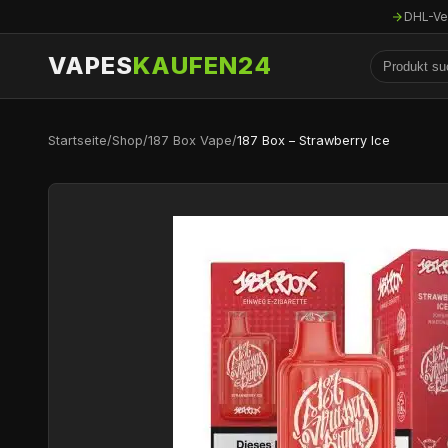
DHL-Ve
VAPES
KAUFEN24
Startseite
/
Shop
/
187 Box Vape
/
187 Box – Strawberry Ice