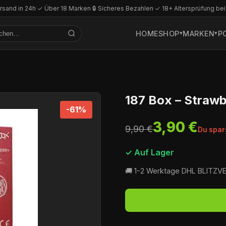
rsand in 24h
·
✓ Über 18 Marken
·
🔒 Sicheres Bezahlen
·
✓ 18+ Altersprüfung bei
HOME
SHOP
MARKEN
P
187 Box – Strawb
-61%
3,90 €
9,90 €
Du spar
✓ Auf Lager
🚚 1-2 Werktage DHL BLITZ