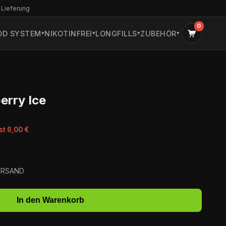
 Lieferung
0
OD SYSTEM
NIKOTINFREI
LONGFILLS
ZUBEHÖR
erry Ice
st 6,00 €
VERSAND
In den Warenkorb