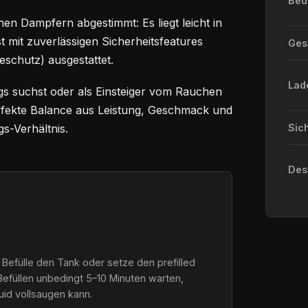
Bed
en Dampfern abgestimmt: Es liegt leicht in
st mit zuverlässigen Sicherheitsfeatures
Ge
eschutz) ausgestattet.
Lad
gs suchst oder als Einsteiger vom Rauchen
perfekte Balance aus Leistung, Geschmack und
s-Verhältnis.
Sic
Des
 Befülle den Tank oder setze den prefilled
Befüllen unbedingt 5–10 Minuten warten,
quid vollsaugen kann.