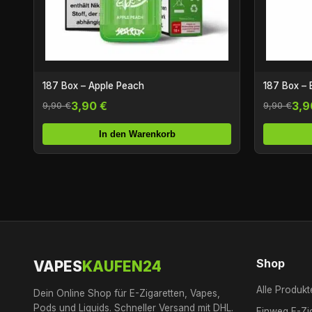
187 Box – Apple Peach
187 Box –
3,90 €
3,9
9,90 €
9,90 €
In den Warenkorb
Shop
VAPES
KAUFEN24
Alle Produkt
Dein Online Shop für E-Zigaretten, Vapes,
Pods und Liquids. Schneller Versand mit DHL.
Einweg E-Zi