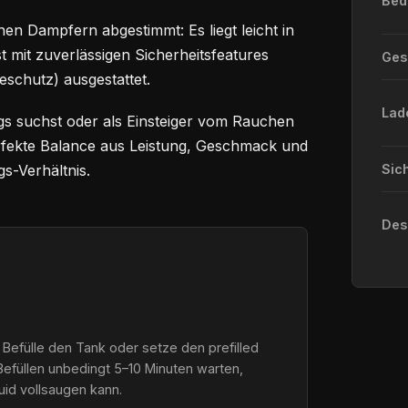
Bed
en Dampfern abgestimmt: Es liegt leicht in
st mit zuverlässigen Sicherheitsfeatures
Ge
eschutz) ausgestattet.
Lad
gs suchst oder als Einsteiger vom Rauchen
perfekte Balance aus Leistung, Geschmack und
s-Verhältnis.
Sic
Des
 Befülle den Tank oder setze den prefilled
Befüllen unbedingt 5–10 Minuten warten,
quid vollsaugen kann.