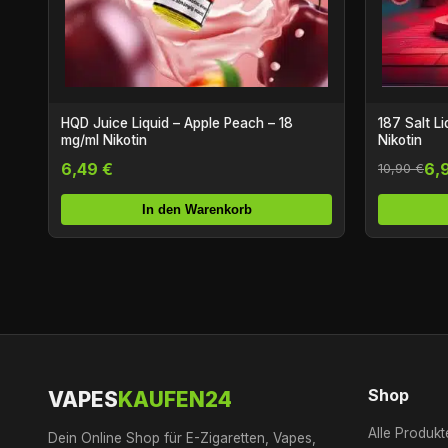
HQD Juice Liquid – Apple Peach – 18
187 Salt L
mg/ml Nikotin
Nikotin
6,49 €
6,
10,90 €
In den Warenkorb
Shop
VAPES
KAUFEN24
Alle Produkt
Dein Online Shop für E-Zigaretten, Vapes,