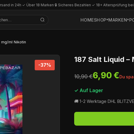
rsand in 24h
·
✓ Über 18 Marken
·
🔒 Sicheres Bezahlen
·
✓ 18+ Altersprüfung bei
HOME
SHOP
MARKEN
P
0 mg/ml Nikotin
187 Salt Liquid –
-37%
6,90 €
10,90 €
Du spa
✓ Auf Lager
🚚 1-2 Werktage DHL BLITZ