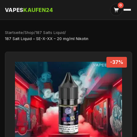
0
VAPES
KAUFEN24
Startseite
/
Shop
/
187 Salts Liquid
/
187 Salt Liquid – SE-X-XX – 20 mg/ml Nikotin
-37%