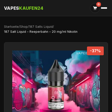
0
VAPES
KAUFEN24
Startseite
/
Shop
/
187 Salts Liquid
/
187 Salt Liquid – Reeperbahn – 20 mg/ml Nikotin
-37%