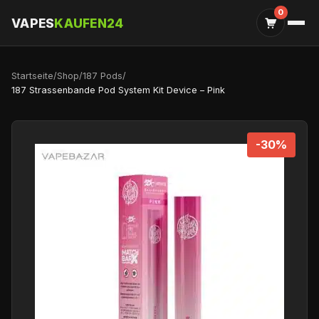
0
VAPES
KAUFEN24
Startseite
/
Shop
/
187 Pods
/
187 Strassenbande Pod System Kit Device – Pink
-30%