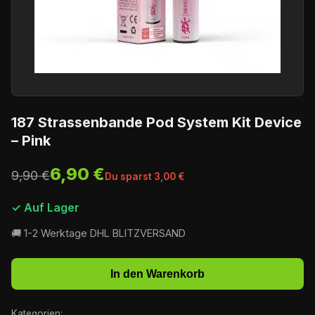
187 Strassenbande Pod System Kit Device
– Pink
6,90 €
9,90 €
Du sparst 3,00 €
✓ Auf Lager
🚚 1-2 Werktage DHL BLITZVERSAND
In den Warenkorb
Kategorien: