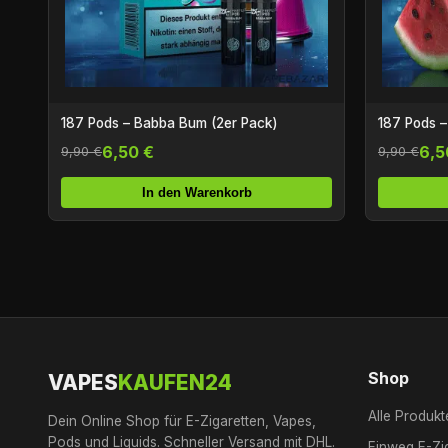
187 Pods – Babba Bum (2er Pack)
187 Pods –
6,50 €
6,5
9,90 €
9,90 €
In den Warenkorb
Shop
VAPES
KAUFEN24
Alle Produkt
Dein Online Shop für E-Zigaretten, Vapes,
Pods und Liquids. Schneller Versand mit DHL.
Einweg E-Zi