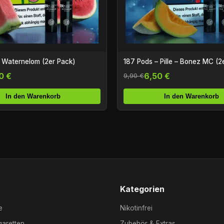
 Waternelom (2er Pack)
187 Pods – Pille – Bonez MC (2
0 €
6,50 €
9,90 €
In den Warenkorb
In den Warenkorb
Kategorien
e
Nikotinfrei
garetten
Zubehör & Extras