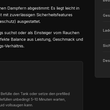
Bed
en Dampfern abgestimmt: Es liegt leicht in
st mit zuverlässigen Sicherheitsfeatures
Ge
eschutz) ausgestattet.
Lad
gs suchst oder als Einsteiger vom Rauchen
perfekte Balance aus Leistung, Geschmack und
s-Verhältnis.
Sic
Des
 Befülle den Tank oder setze den prefilled
Befüllen unbedingt 5–10 Minuten warten,
quid vollsaugen kann.