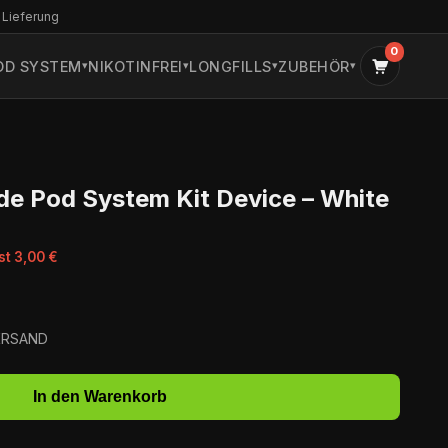
 Lieferung
0
OD SYSTEM
NIKOTINFREI
LONGFILLS
ZUBEHÖR
de Pod System Kit Device – White
st 3,00 €
VERSAND
In den Warenkorb