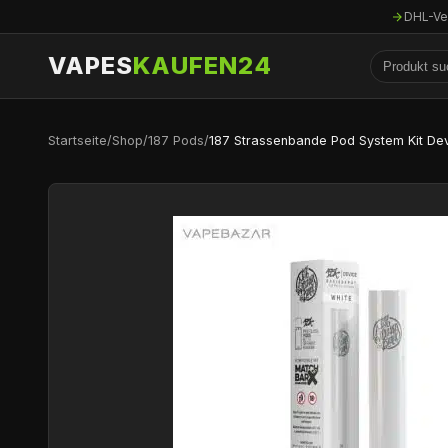
DHL-Ve
VAPES
KAUFEN24
Startseite
/
Shop
/
187 Pods
/