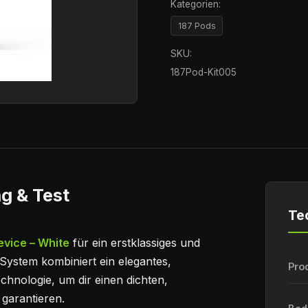
Kategorien:
187 Pods
SKU:
187Pod-Kit005
g & Test
Te
evice – White
für ein erstklassiges und
System kombiniert ein elegantes,
Pro
hnologie, um dir einen dichten,
garantieren.