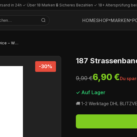
rsand in 24h
·
✓ Über 18 Marken
·
🔒 Sicheres Bezahlen
·
✓ 18+ Altersprüfung bei
HOME
SHOP
MARKEN
P
187 Strassenbande Pod System Kit Device – White
187 Strassenban
-30%
6,90 €
9,90 €
Du spar
✓ Auf Lager
🚚 1-2 Werktage DHL BLITZ