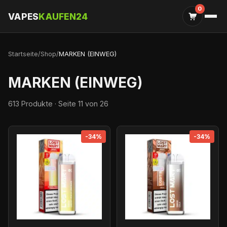
0
VAPES
KAUFEN24
Startseite
/
Shop
/
MARKEN (EINWEG)
MARKEN (EINWEG)
613 Produkte · Seite 11 von 26
-34%
-34%