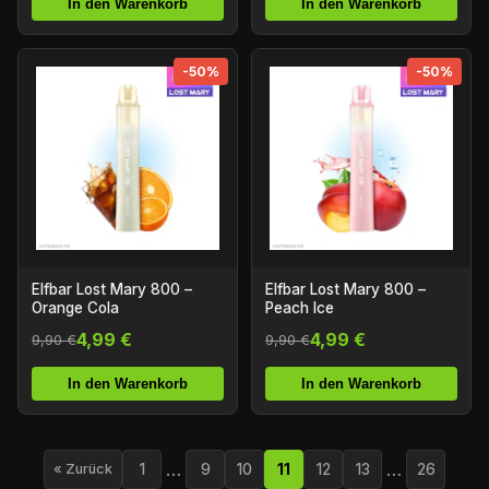
In den Warenkorb
In den Warenkorb
-50%
-50%
Elfbar Lost Mary 800 –
Elfbar Lost Mary 800 –
Orange Cola
Peach Ice
4,99 €
4,99 €
9,90 €
9,90 €
In den Warenkorb
In den Warenkorb
…
…
1
9
10
11
12
13
26
« Zurück