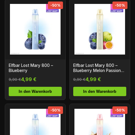
-50%
-50%
Elfbar Lost Mary 800 –
Elfbar Lost Mary 800 –
Blueberry
Blueberry Melon Passion
Fruit
4,99 €
4,99 €
9,90 €
9,90 €
In den Warenkorb
In den Warenkorb
-50%
-50%