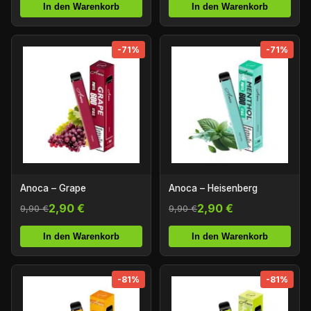
In den Warenkorb
In den Warenkorb
-71%
-71%
Anoca – Grape
Anoca – Heisenberg
2,90 €
2,90 €
9,90 €
9,90 €
In den Warenkorb
In den Warenkorb
-81%
-81%