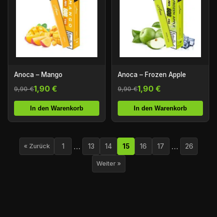
Anoca – Mango
Anoca – Frozen Apple
1,90 €
1,90 €
9,90 €
9,90 €
In den Warenkorb
In den Warenkorb
…
…
1
13
14
15
16
17
26
« Zurück
Weiter »