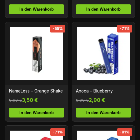
In den Warenkorb
In den Warenkorb
-65%
-71%
NameLess – Orange Shake
Anoca – Blueberry
3,50 €
2,90 €
9,90 €
9,90 €
In den Warenkorb
In den Warenkorb
-71%
-81%