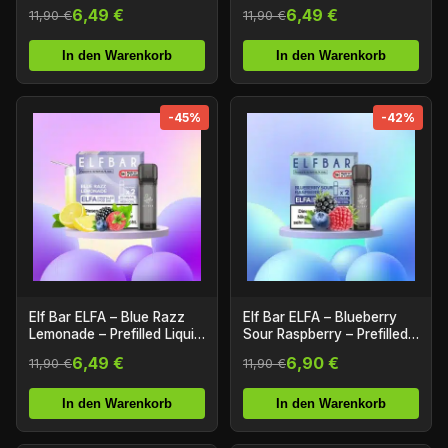
Liquid Pod – (2er Pack)
6,49 €
6,49 €
11,90 €
11,90 €
In den Warenkorb
In den Warenkorb
-45%
-42%
Elf Bar ELFA – Blue Razz
Elf Bar ELFA – Blueberry
Lemonade – Prefilled Liquid
Sour Raspberry – Prefilled
Pod – (2er Pack)
Liquid Pod – (2er Pack)
6,49 €
6,90 €
11,90 €
11,90 €
In den Warenkorb
In den Warenkorb