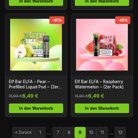
In den Warenkorb
In den Warenkorb
-45%
-45%
Elf Bar ELFA – Pear –
Elf Bar ELFA – Raspberry
Prefilled Liquid Pod – (2er
Watermelon – (2er Pack)
Pack)
6,49 €
6,49 €
11,90 €
11,90 €
In den Warenkorb
In den Warenkorb
…
…
1
7
8
9
10
11
13
« Zurück