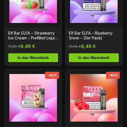
Elf Bar ELFA – Strawberry
Elf Bar ELFA – Blueberry
Ice Cream – Prefilled Liquid
Snow – (2er Pack)
Pod – (2er Pack)
6,49 €
6,49 €
11,90 €
11,90 €
In den Warenkorb
In den Warenkorb
-42%
-45%