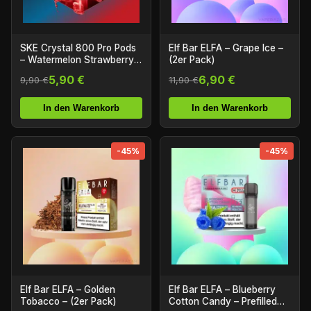
SKE Crystal 800 Pro Pods
Elf Bar ELFA – Grape Ice –
– Watermelon Strawberry
(2er Pack)
Bubblegum (2er Pack)
5,90 €
6,90 €
9,90 €
11,90 €
In den Warenkorb
In den Warenkorb
-45%
-45%
Elf Bar ELFA – Golden
Elf Bar ELFA – Blueberry
Tobacco – (2er Pack)
Cotton Candy – Prefilled