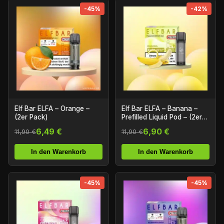
-45%
-42%
Elf Bar ELFA – Orange –
Elf Bar ELFA – Banana –
(2er Pack)
Prefilled Liquid Pod – (2er
Pack)4
6,49 €
6,90 €
11,90 €
11,90 €
In den Warenkorb
In den Warenkorb
-45%
-45%