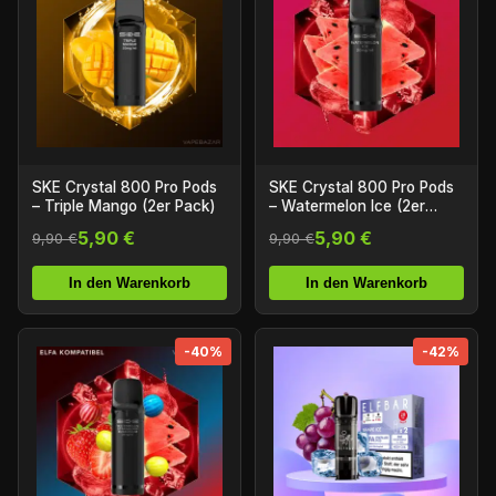
SKE Crystal 800 Pro Pods
SKE Crystal 800 Pro Pods
– Triple Mango (2er Pack)
– Watermelon Ice (2er
Pack)
5,90 €
5,90 €
9,90 €
9,90 €
In den Warenkorb
In den Warenkorb
-40%
-42%