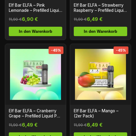
Elf Bar ELFA – Pink
Elf Bar ELFA – Strawberry
Lemonade – Prefilled Liquid
Raspberry – Prefilled Liquid
Pod – (2er Pack)
Pod – (2er Pack)
6,90 €
6,49 €
11,90 €
11,90 €
In den Warenkorb
In den Warenkorb
-45%
-45%
Elf Bar ELFA – Cranberry
Elf Bar ELFA – Mango –
Grape – Prefilled Liquid Pod
(2er Pack)
– (2er Pack)
6,49 €
6,49 €
11,90 €
11,90 €