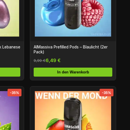
AlMassiva Prefilled Pods – Blaulicht (2er
Pack)
6,49 €
9,99 €
In den Warenkorb
-35%
-35%