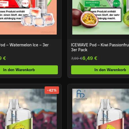
od – Watermelon Ice – 3er
ICEWAVE Pod – Kiwi Passionfru
3er Pack
9 €
6,49 €
7,99 €
In den Warenkorb
In den Warenkorb
-42%