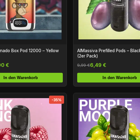
nado Box Pod 12000 – Yellow
AlMassiva Prefilled Pods – Black Lebanese
(2er Pack)
90 €
6,49 €
9,99 €
In den Warenkorb
In den Warenkorb
-35%