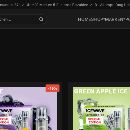
rsand in 24h
·
✓ Über 18 Marken
·
🔒 Sicheres Bezahlen
·
✓ 18+ Altersprüfung bei
HOME
SHOP
MARKEN
P
-19%