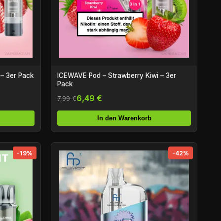
– 3er Pack
ICEWAVE Pod – Strawberry Kiwi – 3er
Pack
6,49 €
7,99 €
In den Warenkorb
-19%
-42%