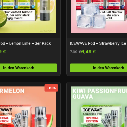
od – Lemon Lime – 3er Pack
ICEWAVE Pod – Strawberry Ice 
9 €
6,49 €
7,99 €
In den Warenkorb
In den Warenkorb
-19%