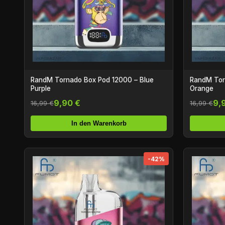
RandM Tornado Box Pod 12000 – Blue
RandM Tor
Purple
Orange
9,90 €
9,
16,99 €
16,99 €
In den Warenkorb
-42%