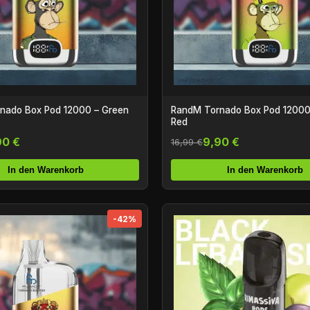
nado Box Pod 12000 – Green
RandM Tornado Box Pod 12000
Red
90 €
9,90 €
16,99 €
In den Warenkorb
In den Warenkorb
-42%