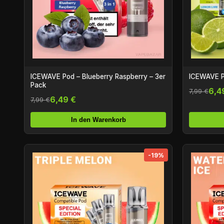
ICEWAVE Pod – Blueberry Raspberry – 3er
ICEWAVE P
Pack
6,4
7,99 €
6,49 €
7,99 €
In den Warenkorb
-19%