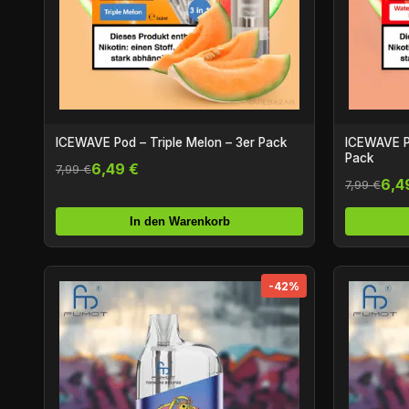
ICEWAVE Pod – Triple Melon – 3er Pack
ICEWAVE P
Pack
6,49 €
7,99 €
6,4
7,99 €
In den Warenkorb
-42%