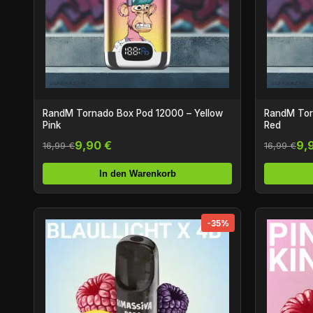
RandM Tornado Box Pod 12000 – Yellow
RandM Tor
Pink
Red
9,90 €
9,
16,99 €
16,99 €
In den Warenkorb
-35%