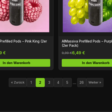
led Pods – Pink King (2er
AlMassiva Prefilled Pods – Purple Moon
(2er Pack)
9 €
6,49 €
9,99 €
In den Warenkorb
In den Warenkorb
…
1
2
3
4
5
26
« Zurück
Weiter »