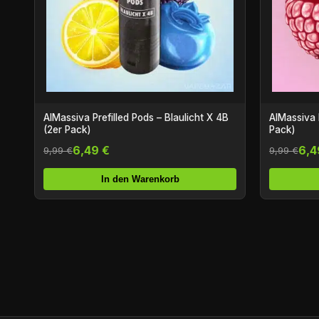
AlMassiva Prefilled Pods – Blaulicht X 4B
AlMassiva Prefil
(2er Pack)
Pack)
6,49 €
6,4
9,99 €
9,99 €
In den Warenkorb