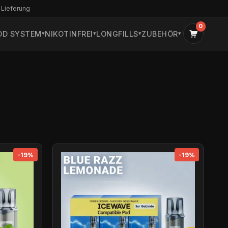
 Lieferung
0
OD SYSTEM
NIKOTINFREI
LONGFILLS
ZUBEHÖR
-19%
-19%