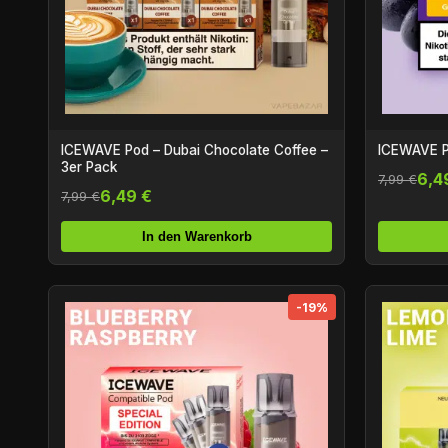
ICEWAVE Pod – Dubai Chocolate Coffee –
ICEWAVE P
3er Pack
6,4
7,99 €
6,49 €
7,99 €
In den Warenkorb
-19%