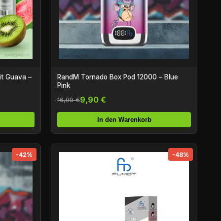
it Guava –
RandM Tornado Box Pod 12000 – Blue
Pink
9,90 €
16,99 €
In den Warenkorb
-42%
-48%