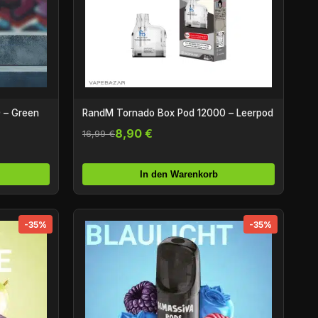
 – Green
RandM Tornado Box Pod 12000 – Leerpod
8,90 €
16,99 €
In den Warenkorb
-35%
-35%