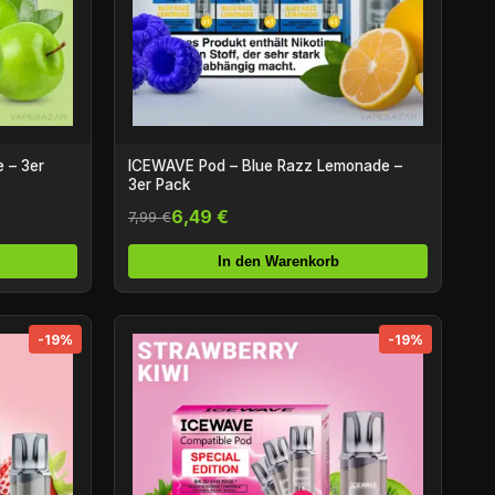
 – 3er
ICEWAVE Pod – Blue Razz Lemonade –
3er Pack
6,49 €
7,99 €
In den Warenkorb
-19%
-19%