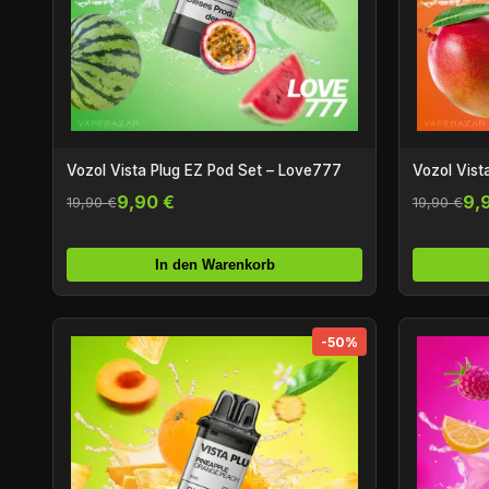
Vozol Vista Plug EZ Pod Set – Love777
Vozol Vist
9,90 €
9,
19,90 €
19,90 €
In den Warenkorb
-50%