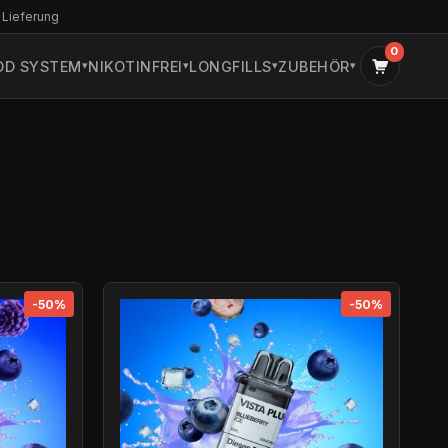
 Lieferung
0
OD SYSTEM
NIKOTINFREI
LONGFILLS
ZUBEHÖR
-50%
-50%