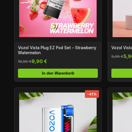
Vozol Vista Plug EZ Pod Set – Strawberry
Vozol Vist
Watermelon
5,9
9,99 €
9,90 €
19,90 €
In den Warenkorb
-41%