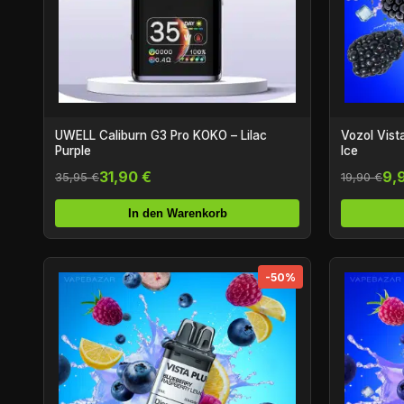
UWELL Caliburn G3 Pro KOKO – Lilac
Vozol Vist
Purple
Ice
31,90 €
9,
35,95 €
19,90 €
In den Warenkorb
-50%