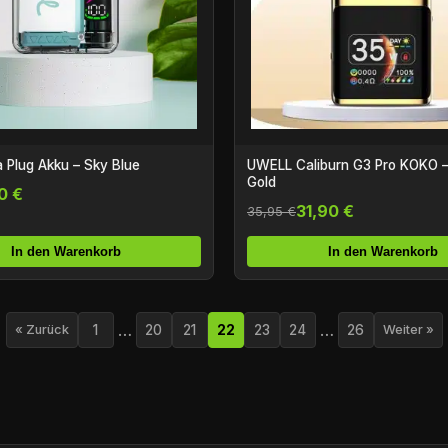
a Plug Akku – Sky Blue
UWELL Caliburn G3 Pro KOKO –
Gold
0 €
31,90 €
35,95 €
In den Warenkorb
In den Warenkorb
…
…
1
20
21
22
23
24
26
« Zurück
Weiter »