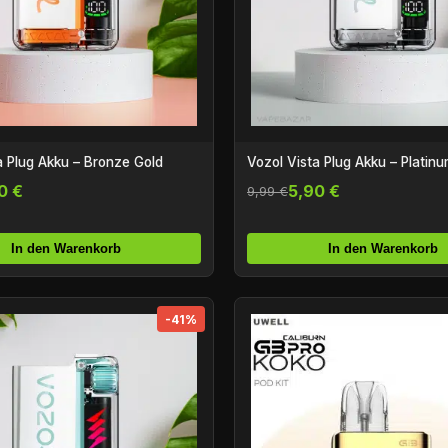
a Plug Akku – Bronze Gold
Vozol Vista Plug Akku – Platinu
0 €
5,90 €
9,99 €
In den Warenkorb
In den Warenkorb
-41%