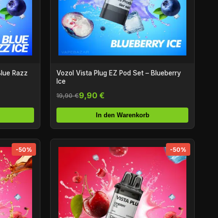
Blue Razz
Vozol Vista Plug EZ Pod Set – Blueberry
Ice
9,90 €
19,90 €
In den Warenkorb
-50%
-50%