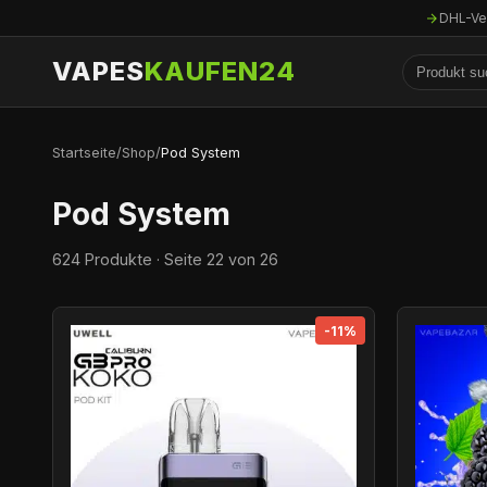
DHL-Ve
VAPES
KAUFEN24
Startseite
/
Shop
/
Pod System
Pod System
624 Produkte · Seite 22 von 26
-11%