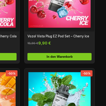
Cherry Cola
Vozol Vista Plug EZ Pod Set – Cherry Ice
9,90 €
19,90 €
In den Warenkorb
-50%
-50%