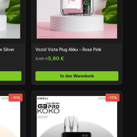
m Silver
Vozol Vista Plug Akku – Rose Pink
5,90 €
9,99 €
In den Warenkorb
-11%
-11%