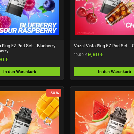
a Plug EZ Pod Set – Blueberry
Vozol Vista Plug EZ Pod Set – 
berry
9,90 €
19,90 €
90 €
In den Warenkorb
In den Warenkorb
-50%