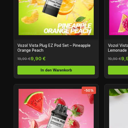
Vozol Vista Plug EZ Pod Set – Pineapple
Vozol Vist
Orange Peach
Lemonade
9,90 €
9,
19,90 €
19,90 €
In den Warenkorb
-50%