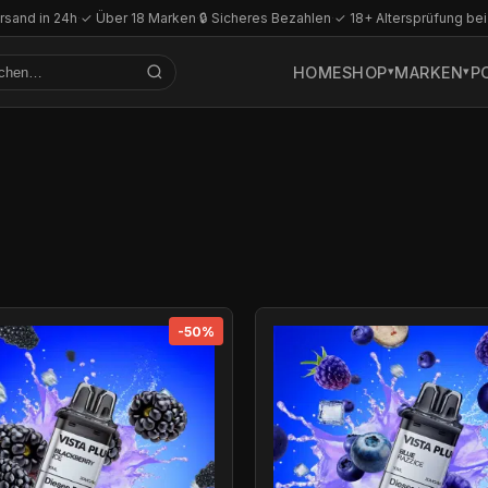
rsand in 24h
·
✓ Über 18 Marken
·
🔒 Sicheres Bezahlen
·
✓ 18+ Altersprüfung bei
HOME
SHOP
MARKEN
P
-50%