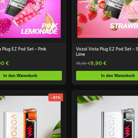
a Plug EZ Pod Set – Pink
Vozol Vista Plug EZ Pod Set – 
Lime
90 €
9,90 €
19,90 €
In den Warenkorb
In den Warenkorb
-41%