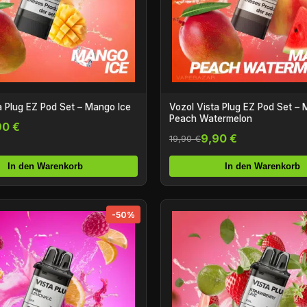
a Plug EZ Pod Set – Mango Ice
Vozol Vista Plug EZ Pod Set –
Peach Watermelon
90 €
9,90 €
19,90 €
In den Warenkorb
In den Warenkorb
-50%