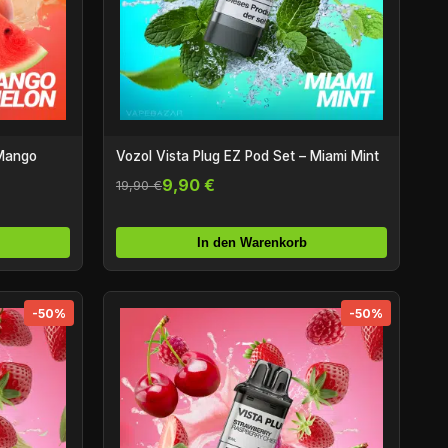
 Mango
Vozol Vista Plug EZ Pod Set – Miami Mint
9,90 €
19,90 €
In den Warenkorb
-50%
-50%