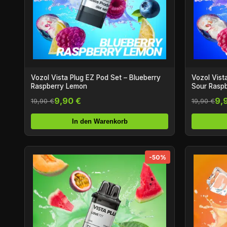
Vozol Vista Plug EZ Pod Set – Blueberry
Vozol Vist
Raspberry Lemon
Sour Rasp
9,90 €
9,
19,90 €
19,90 €
In den Warenkorb
-50%