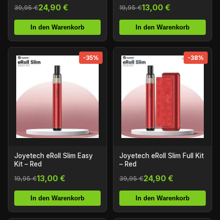
24,90 €
13,00 €
39,95 €
19,95 €
In den Warenkorb
In den Warenkorb
-35%
-38%
Joyetech eRoll Slim Easy
Joyetech eRoll Slim Full Kit
Kit – Red
– Red
13,00 €
24,90 €
19,95 €
39,95 €
In den Warenkorb
In den Warenkorb