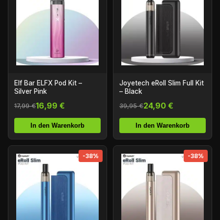
Elf Bar ELFX Pod Kit –
Joyetech eRoll Slim Full Kit
Silver Pink
– Black
16,99 €
24,90 €
17,99 €
39,95 €
In den Warenkorb
In den Warenkorb
-38%
-38%