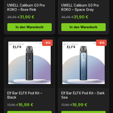
UWELL Caliburn G3 Pro
UWELL Caliburn G3 Pro
KOKO – Rose Pink
KOKO – Space Gray
31,90 €
31,90 €
35,95 €
35,95 €
In den Warenkorb
In den Warenkorb
-6%
-6%
Elf Bar ELFX Pod Kit –
Elf Bar ELFX Pod Kit – Dark
Black
Sea
16,99 €
16,99 €
17,99 €
17,99 €