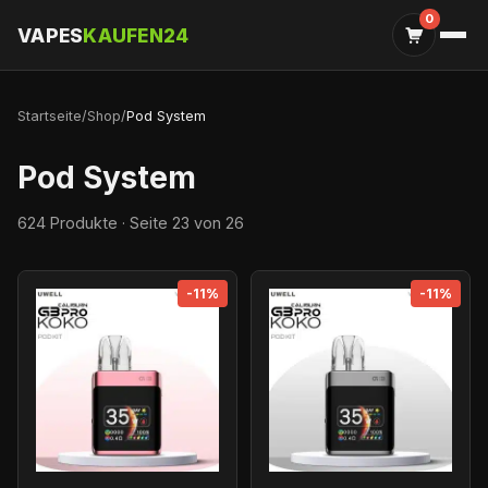
0
VAPES
KAUFEN24
Startseite
/
Shop
/
Pod System
Pod System
624 Produkte · Seite 23 von 26
-11%
-11%