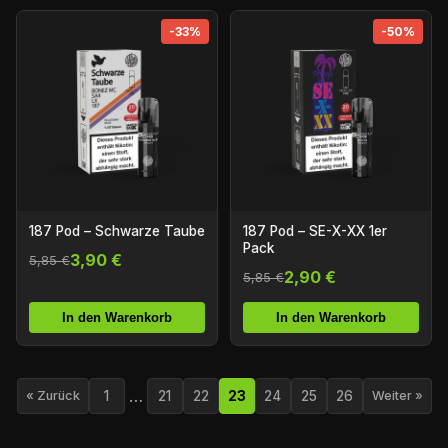
-33%
-50%
187 Pod – Schwarze Taube
187 Pod – SE-X-XX 1er
Pack
3,90 €
5,85 €
2,90 €
5,85 €
In den Warenkorb
In den Warenkorb
…
1
21
22
23
24
25
26
« Zurück
Weiter »