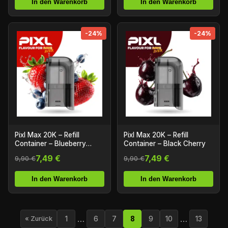
In den Warenkorb
In den Warenkorb
-24%
-24%
Pixl Max 20K – Refill
Pixl Max 20K – Refill
Container – Blueberry
Container – Black Cherry
Strawberry
7,49 €
7,49 €
9,90 €
9,90 €
In den Warenkorb
In den Warenkorb
…
…
1
6
7
8
9
10
13
« Zurück