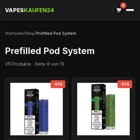
0
VAPES
KAUFEN24
Startseite
/
Shop
/
Prefilled Pod System
Prefilled Pod System
311 Produkte · Seite 8 von 13
-51%
-51%