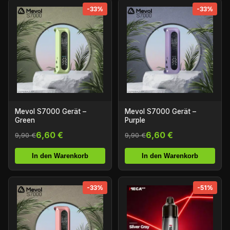
-33%
-33%
Mevol S7000 Gerät –
Mevol S7000 Gerät –
Green
Purple
6,60 €
6,60 €
9,90 €
9,90 €
In den Warenkorb
In den Warenkorb
-33%
-51%