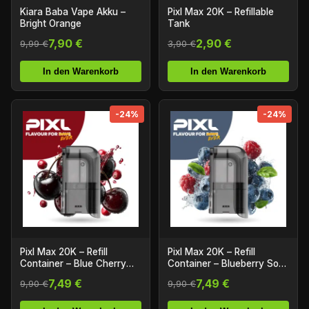
Kiara Baba Vape Akku –
Pixl Max 20K – Refillable
Bright Orange
Tank
7,90 €
2,90 €
9,99 €
3,90 €
In den Warenkorb
In den Warenkorb
-24%
-24%
Pixl Max 20K – Refill
Pixl Max 20K – Refill
Container – Blue Cherry
Container – Blueberry Sour
Cranberry
Razz
7,49 €
7,49 €
9,90 €
9,90 €