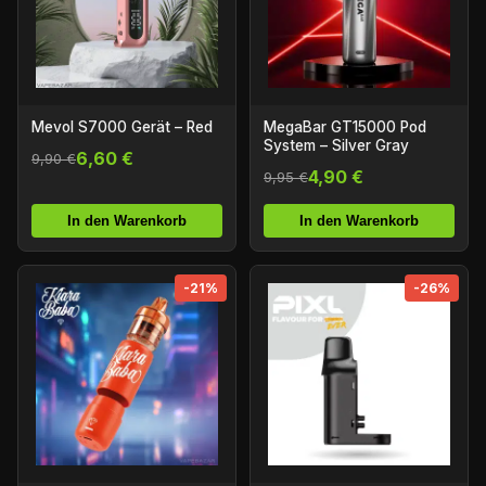
Mevol S7000 Gerät – Red
MegaBar GT15000 Pod
System – Silver Gray
6,60 €
9,90 €
4,90 €
9,95 €
In den Warenkorb
In den Warenkorb
-21%
-26%