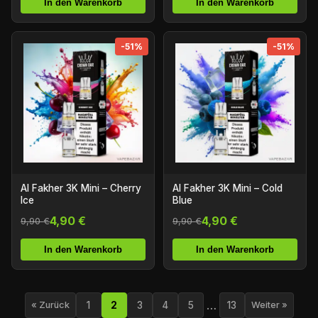
In den Warenkorb
In den Warenkorb
-51%
-51%
Al Fakher 3K Mini – Cherry
Al Fakher 3K Mini – Cold
Ice
Blue
4,90 €
4,90 €
9,90 €
9,90 €
In den Warenkorb
In den Warenkorb
…
1
2
3
4
5
13
« Zurück
Weiter »